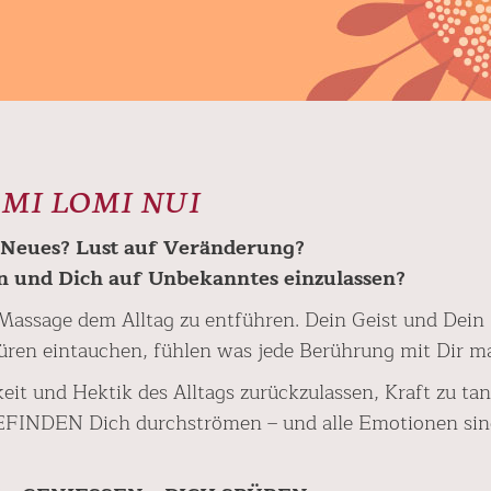
MI LOMI NUI
 Neues?
Lust auf Veränderung?
 und Dich auf Unbekanntes einzulassen?
Massage dem Alltag zu entführen. Dein Geist und Dein
en eintauchen, fühlen was jede Berührung mit Dir m
it und Hektik des Alltags zurückzulassen, Kraft zu ta
EFINDEN Dich durchströmen – und alle Emotionen sin