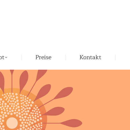
ot
Preise
Kontakt