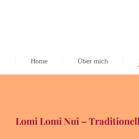
Home
Über mich
Lomi Lomi Nui – Traditione