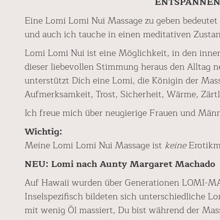
ENTSPANNEN 
Eine Lomi Lomi Nui Massage zu geben bedeutet f
und auch ich tauche in einen meditativen Zusta
Lomi Lomi Nui ist eine Möglichkeit, in den inn
dieser liebevollen Stimmung heraus den Alltag n
unterstützt Dich eine Lomi, die Königin der Ma
Aufmerksamkeit, Trost, Sicherheit, Wärme, Zärt
Ich freue mich über neugierige Frauen und Männ
Wichtig:
Meine Lomi Lomi Nui Massage ist
keine
Erotikm
NEU: Lomi nach Aunty Margaret Machado
Auf Hawaii wurden über Generationen LOMI-MAS
Inselspezifisch bildeten sich unterschiedliche L
mit wenig Öl massiert, Du bist während der Mass