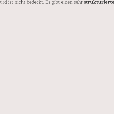
wird ist nicht bedeckt. Es gibt einen sehr
strukturiert
Services
Impressum
Datenschutz